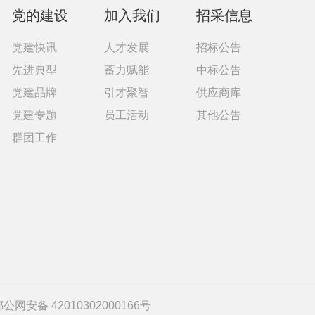
党的建设
加入我们
招采信息
党建快讯
人才发展
招标公告
先进典型
蓄力赋能
中标公告
党建品牌
引才聚智
供应商库
党建专题
员工活动
其他公告
群团工作
公网安备 42010302000166号