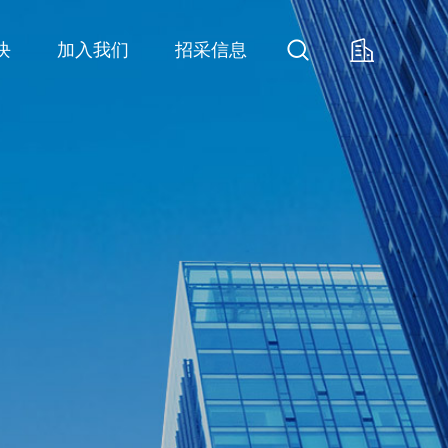
块
加入我们
招采信息
央商务区投资
武汉城市服务集团有
武汉
政府批准，整合
年组建以来，武
服务商
善的职业发展体
集团有限公司
限公司
团、武汉园发公
任务，深化“城
己，激发无限的
汉市都市产业集
品牌矩阵，推动基