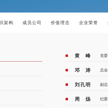
织
架
构
成
员
公
司
价
值
理
念
企
业
荣
誉
黄峰
党委
邓涛
总会
刘孔明
副总
周炀
纪委