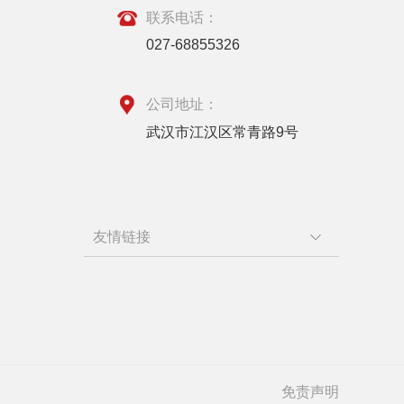
联系电话：
027-68855326
公司地址：
武汉市江汉区常青路9号
友情链接
免责声明