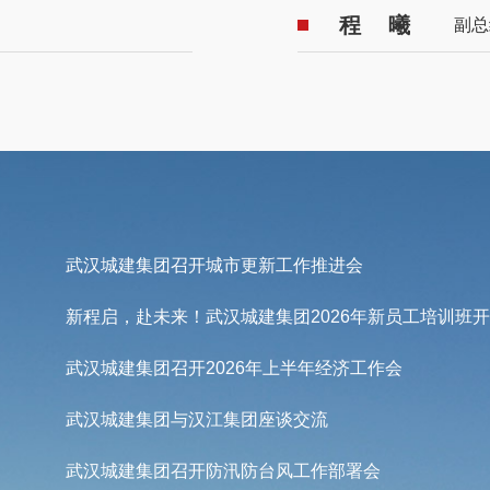
程曦
副总
武汉城建集团召开城市更新工作推进会
新程启，赴未来！武汉城建集团2026年新员工培训班
武汉城建集团召开2026年上半年经济工作会
武汉城建集团与汉江集团座谈交流
武汉城建集团召开防汛防台风工作部署会