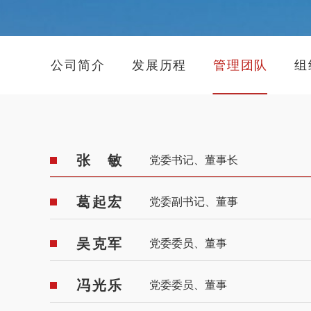
公
司
简
介
发
展
历
程
管
理
团
队
组
张敏
党委书记、董事长
葛起宏
党委副书记、董事
吴克军
党委委员、董事
冯光乐
党委委员、董事